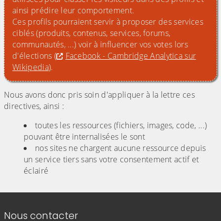
ainsi prédire leur comportement.
Ces profils pourraient servir à proposer des services
ciblés (produits, contenus, services, forums,
communautés, ...) voir à influencer vos votes lors
d'élections (
Facebook - Cambridge Analytica sur
Wikipedia
).
Nous avons donc pris soin d'appliquer à la lettre ces
directives, ainsi :
toutes les ressources (fichiers, images, code, ...)
pouvant être internalisées le sont
nos sites ne chargent aucune ressource depuis
un service tiers sans votre consentement actif et
éclairé
Informations de contact
Nous contacter