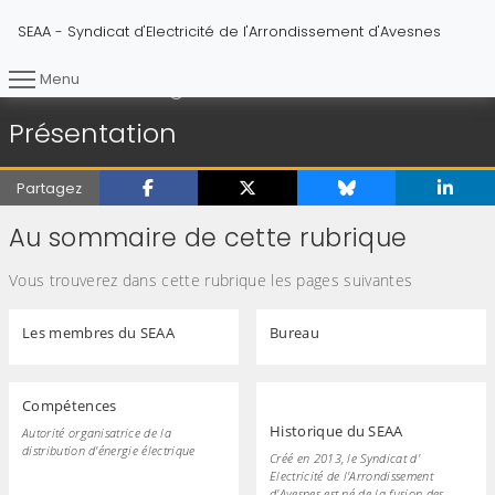
SEAA - Syndicat d'Electricité de l'Arrondissement d'Avesnes
Menu
Présentation
Vous êtes ici :
Accueil
Présentation
Partagez
Au sommaire de cette rubrique
Vous trouverez dans cette rubrique les pages suivantes
Les membres du SEAA
Bureau
Compétences
Historique du SEAA
Autorité organisatrice de la
distribution d'énergie électrique
Créé en 2013, le Syndicat d'
Electricité de l'Arrondissement
d'Avesnes est né de la fusion des