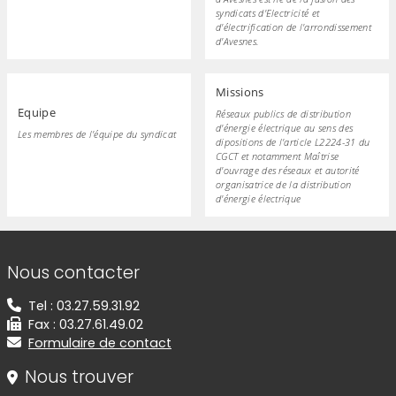
syndicats d'Electricité et
d'électrification de l'arrondissement
d'Avesnes.
Missions
Equipe
Réseaux publics de distribution
d'énergie électrique au sens des
Les membres de l'équipe du syndicat
dipositions de l'article L2224-31 du
CGCT et notamment Maîtrise
d'ouvrage des réseaux et autorité
organisatrice de la distribution
d'énergie électrique
Informations de contact
Nous contacter
Tel : 03.27.59.31.92
Fax : 03.27.61.49.02
Formulaire de contact
Nous trouver